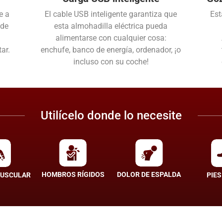
e a
El cable USB inteligente garantiza que
Est
 de
esta almohadilla eléctrica pueda
a
alimentarse con cualquier cosa:
ar.
enchufe, banco de energía, ordenador, ¡o
incluso con su coche!
Utilícelo donde lo necesite
HOMBROS RÍGIDOS
DOLOR DE ESPALDA
MUSCULAR
PIES