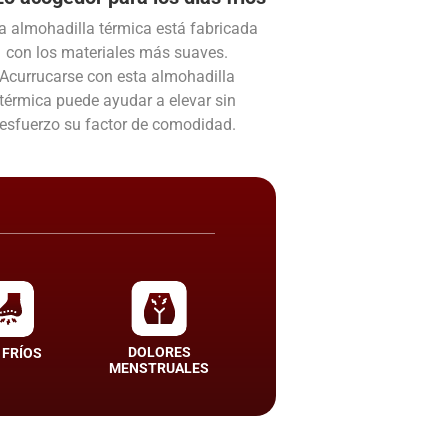
a almohadilla térmica está fabricada
con los materiales más suaves.
Acurrucarse con esta almohadilla
térmica puede ayudar a elevar sin
esfuerzo su factor de comodidad.
DOLORES
 FRÍOS
MENSTRUALES