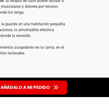
ión
: la terapia de calor puede ayudar a
 musculares y dolores por tensión,
nde los tenga.
si la guarda en una habitación pequeña
aciones, la almohadilla eléctrica
 donde la necesite.
omentos acogedores en la cama, en el
llón reclinable.
, AÑÁDALO A MI PEDIDO