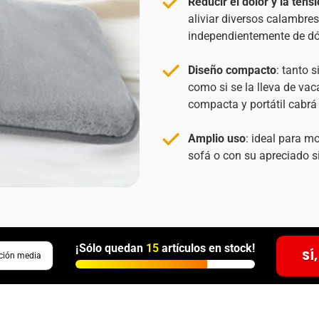
Reducir el dolor y la tens
aliviar diversos calambres
independientemente de dó
Diseño compacto
: tanto 
como si se la lleva de vac
compacta y portátil cabrá
Amplio uso
: ideal para m
sofá o con su apreciado si
¡Sólo quedan
15
artículos en stock!
SÍ
ción media