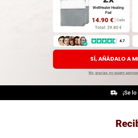
WellHeater Heating
Pad
14.90 €
Cada
Total: 29.80 €
4.7
SÍ, AÑÁDALO A M
No, gracias, no quiero aprove
¡Se lo
Recib