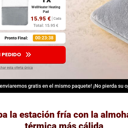
WellHeater Heating
Pad
15.95 €
Cada
Total: 15.95 €
00:23:37
Pronto Final:
I PEDIDO
char esta oferta única
 enviaremos gratis en el mismo paquete! ¡No pierda su 
a la estación fría con la almoh
térmica más cálida