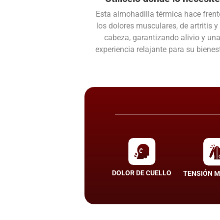
Esta almohadilla térmica hace frent
los dolores musculares, de artritis y
cabeza, garantizando alivio y un
experiencia relajante para su bienest
DOLOR DE CUELLO
TENSIÓN 