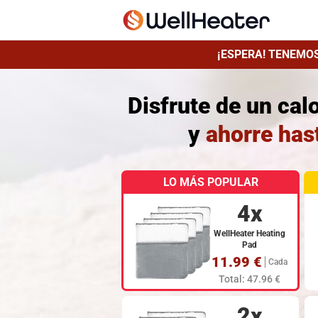
¡ESPERA! TENEMOS
Disfrute de un cal
y
ahorre has
LO MÁS POPULAR
4x
WellHeater Heating
Pad
11.99 €
Cada
Total: 47.96 €
2x