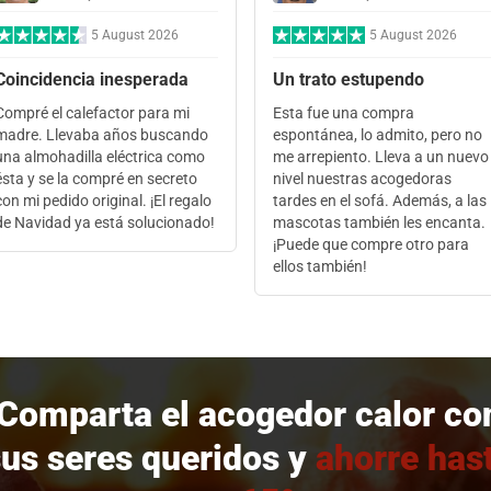
5 August 2026
5 August 2026
Coincidencia inesperada
Un trato estupendo
Compré el calefactor para mi
Esta fue una compra
madre. Llevaba años buscando
espontánea, lo admito, pero no
una almohadilla eléctrica como
me arrepiento. Lleva a un nuevo
ésta y se la compré en secreto
nivel nuestras acogedoras
con mi pedido original. ¡El regalo
tardes en el sofá. Además, a las
de Navidad ya está solucionado!
mascotas también les encanta.
¡Puede que compre otro para
ellos también!
Comparta el acogedor calor co
us seres queridos
y
ahorre has