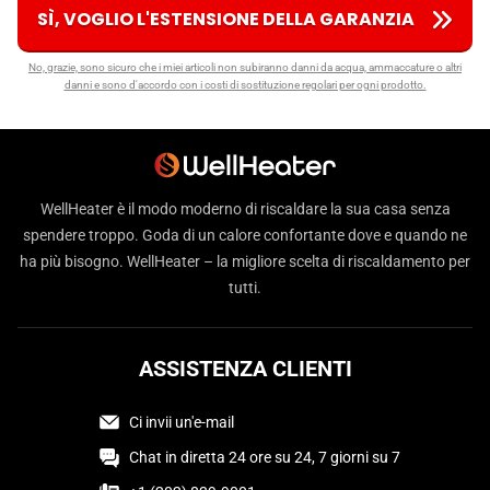
SÌ, VOGLIO L'ESTENSIONE DELLA GARANZIA
No, grazie, sono sicuro che i miei articoli non subiranno danni da acqua, ammaccature o altri
danni e sono d'accordo con i costi di sostituzione regolari per ogni prodotto.
WellHeater è il modo moderno di riscaldare la sua casa senza
spendere troppo. Goda di un calore confortante dove e quando ne
ha più bisogno. WellHeater – la migliore scelta di riscaldamento per
tutti.
ASSISTENZA CLIENTI
Ci invii un'e-mail
Chat in diretta 24 ore su 24, 7 giorni su 7