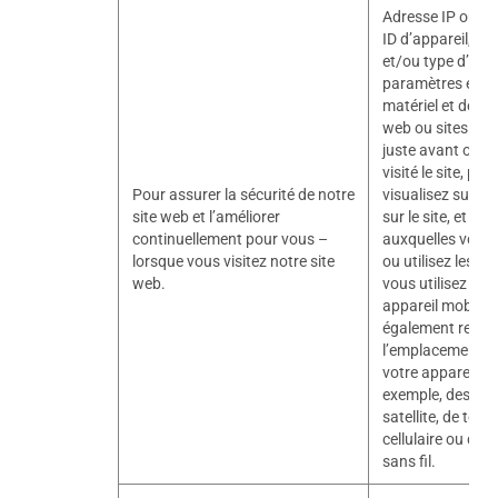
Adresse IP ou au
ID d’appareil, n
et/ou type d’appa
paramètres et co
matériel et des l
web ou sites que
juste avant ou ju
visité le site, pa
Pour assurer la sécurité de notre
visualisez sur le 
site web et l’améliorer
sur le site, et le
continuellement pour vous –
auxquelles vous 
lorsque vous visitez notre site
ou utilisez les s
web.
vous utilisez le s
appareil mobile,
également recueil
l’emplacement p
votre appareil en 
exemple, des sig
satellite, de tour
cellulaire ou de 
sans fil.