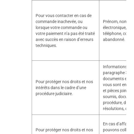
Pour vous contacter en cas de
commande inachevée, ou
Prénom, nom, ad
lorsque votre commande ou
électronique, nu
votre paiement n’a pas été traité
téléphone, conte
avec succès en raison d’erreurs
abandonné.
techniques.
Informations én
paragraphe 3.1 c
documents et piè
Pour protéger nos droits et nos
vous sont envoy
intérêts dans le cadre d’une
et pièces jointes
procédure judiciaire.
soumis, docume
procédure, décisi
résolutions, déci
En cas d’affaire 
Pour protéger nos droits et nos
pouvons collecte