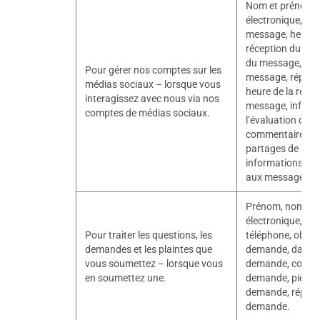
Nom et prénom, 
électronique, sex
message, heure e
réception du me
du message, pièc
Pour gérer nos comptes sur les
message, répons
médias sociaux – lorsque vous
heure de la répo
interagissez avec nous via nos
message, inform
comptes de médias sociaux.
l’évaluation de la
commentaires su
partages de mes
informations sur
aux messages.
Prénom, nom, ad
électronique, pa
Pour traiter les questions, les
téléphone, objet 
demandes et les plaintes que
demande, date d
vous soumettez – lorsque vous
demande, conten
en soumettez une.
demande, pièces 
demande, répons
demande.