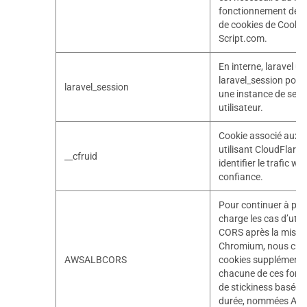
fonctionnement de l
de cookies de Cookie
Script.com.
En interne, laravel uti
laravel_session pour 
laravel_session
une instance de sess
utilisateur.
Cookie associé aux s
utilisant CloudFlare, 
__cfruid
identifier le trafic we
confiance.
Pour continuer à pre
charge les cas d’utili
CORS après la mise à
Chromium, nous cré
AWSALBCORS
cookies supplémenta
chacune de ces fonct
de stickiness basées 
durée, nommées A